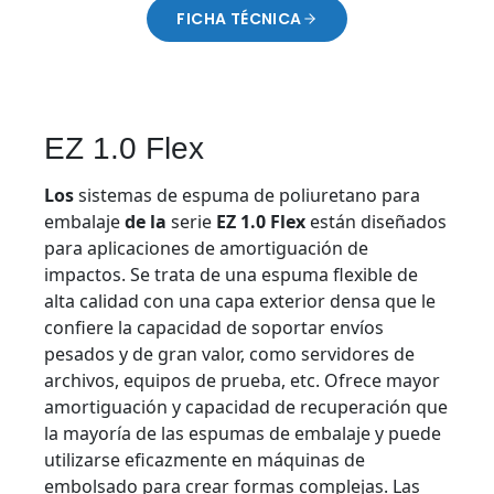
FICHA TÉCNICA
O
P
E
N
S
EZ 1.0 Flex
I
N
Los
sistemas de espuma de poliuretano para
A
embalaje
de la
serie
EZ 1.0
Flex
están diseñados
N
para aplicaciones de amortiguación de
E
W
impactos. Se trata de una espuma flexible de
T
alta calidad con una capa exterior densa que le
A
confiere la capacidad de soportar envíos
B
pesados y de gran valor, como servidores de
archivos, equipos de prueba, etc. Ofrece mayor
amortiguación y capacidad de recuperación que
la mayoría de las espumas de embalaje y puede
utilizarse eficazmente en máquinas de
embolsado para crear formas complejas. Las