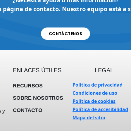
¿Necesita ayuda o más información?
a página de contacto. Nuestro equipo está a s
CONTÁCTENOS
ENLACES ÚTILES
LEGAL
Política de privacidad
RECURSOS
Condiciones de uso
SOBRE NOSOTROS
Política de cookies
Política de accesibilidad
s y
CONTACTO
Mapa del sitio