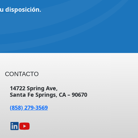
u disposición.
CONTACTO
14722 Spring Ave,
Santa Fe Springs, CA – 90670
(858) 279-3569
opens
opens
in
in