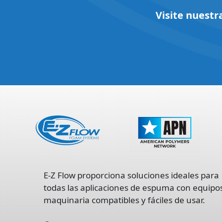
Visite nuestr
opens
in
E-Z Flow proporciona soluciones ideales para
a
todas las aplicaciones de espuma con equipo
new
maquinaria compatibles y fáciles de usar.
tab