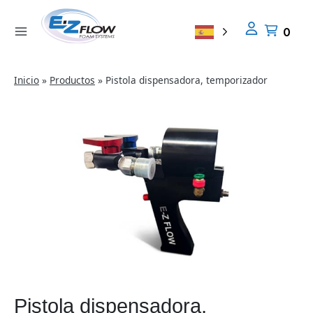
Ir
al
0
contenido
Inicio
»
Productos
»
Pistola dispensadora, temporizador
Pistola dispensadora,